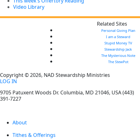
This week’s Offertory Reading
Video Library
Related Sites
Personal Giving Plan
I am a Steward
Stupid Money TV
Stewardship Jack
The Mysterious Note
The StewPot
Copyright © 2026, NAD Stewardship Ministries
LOG IN
9705 Patuxent Woods Dr.
Columbia
,
MD
21046, USA
(443)
391-7227
About
Tithes & Offerings