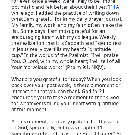
for, even once a week, were likely to be “more
optimistic and felt better about their lives.”
[1]
A
while ago, I added the practice of writing down
what I am grateful for in my daily prayer journal.
My family, my work, and my faith often make the
list. Some days, I am most grateful for an
encouraging lunch with my colleague. Weekly,
the realization that it is Sabbath and I get to rest
in Jesus really overfills my heart’s “gratitude
cup.” In the words of the Psalmist, “I will praise
You, O Lord, with my whole heart; I will tell of all
Your marvelous works” (Psalm 9:1, NKJV).
What are you grateful for today? When you look
back over your past week, is there a moment or
interaction that you can thank God for? I
encourage you to take a moment to thank God
for whatever is filling your heart with gratitude
at this moment.
At this moment, I am very grateful for the word
of God; specifically, Hebrews chapter 11,
sometimes referred to as “The Faith Chapter.” As