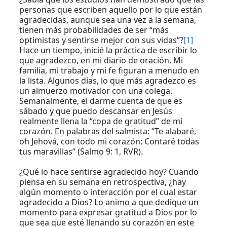
personas que escriben aquello por lo que están
agradecidas, aunque sea una vez a la semana,
tienen más probabilidades de ser “más
optimistas y sentirse mejor con sus vidas”?
[1]
Hace un tiempo, inicié la práctica de escribir lo
que agradezco, en mi diario de oración. Mi
familia, mi trabajo y mi fe figuran a menudo en
la lista. Algunos días, lo que más agradezco es
un almuerzo motivador con una colega.
Semanalmente, el darme cuenta de que es
sábado y que puedo descansar en Jesús
realmente llena la “copa de gratitud” de mi
corazón. En palabras del salmista: “Te alabaré,
oh Jehová, con todo mi corazón; Contaré todas
tus maravillas” (Salmo 9: 1, RVR).
¿Qué lo hace sentirse agradecido hoy? Cuando
piensa en su semana en retrospectiva, ¿hay
algún momento o interacción por el cual estar
agradecido a Dios? Lo animo a que dedique un
momento para expresar gratitud a Dios por lo
que sea que esté llenando su corazón en este