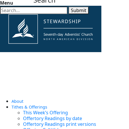
Menu
Submit
About
Tithes & Offerings
This Week’s Offering
Offertory Readings by date
Offertory Readings print versions