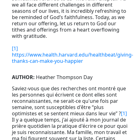
we all face different challenges in different
seasons of our lives, it is incredibly refreshing to
be reminded of God’s faithfulness. Today, as we
return our offering, let us return to God our
tithes and offerings from a heart overflowing
with gratitude.
[1]
https://www.health.harvard.edu/healthbeat/giving-
thanks-can-make-you-happier
AUTHOR:
Heather Thompson Day
Saviez-vous que des recherches ont montré que
les personnes qui écrivent ce dont elles sont
reconnaissantes, ne serait-ce qu'une fois par
semaine, sont susceptibles d'être “plus
optimistes et se sentent mieux dans leur vie” ?
[1]
Il y a quelque temps, j'ai ajouté à mon journal de
prière quotidien la pratique d'écrire ce pour quoi
je suis reconnaissante. Ma famille, mon travail et
ma foi figurent souvent sur la liste. Certains