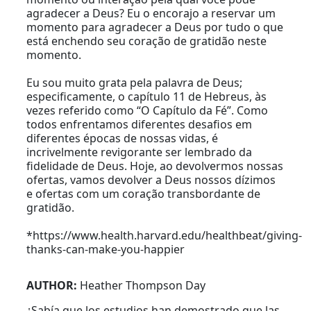
agradecer a Deus? Eu o encorajo a reservar um
momento para agradecer a Deus por tudo o que
está enchendo seu coração de gratidão neste
momento.
Eu sou muito grata pela palavra de Deus;
especificamente, o capítulo 11 de Hebreus, às
vezes referido como “O Capítulo da Fé”. Como
todos enfrentamos diferentes desafios em
diferentes épocas de nossas vidas, é
incrivelmente revigorante ser lembrado da
fidelidade de Deus. Hoje, ao devolvermos nossas
ofertas, vamos devolver a Deus nossos dízimos
e ofertas com um coração transbordante de
gratidão.
*https://www.health.harvard.edu/healthbeat/giving-
thanks-can-make-you-happier
AUTHOR:
Heather Thompson Day
¿Sabía que los estudios han demostrado que las