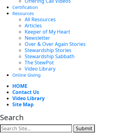
Offering Call Videos
Certification
Resources
All Resources
Articles
Keeper of My Heart
Newsletter
Over & Over Again Stories
Stewardship Stories
Stewardship Sabbath
The StewPot
Video Library
Online Giving
HOME
Contact Us
Video Library
Site Map
Search
Submit
Facebook
YouTube
Instagram
Twitter
Vimeo