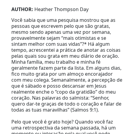
AUTHOR:
Heather Thompson Day
Você sabia que uma pesquisa mostrou que as
pessoas que escrevem pelo que são gratas,
mesmo sendo apenas uma vez por semana,
provavelmente sejam “mais otimistas e se
sintam melhor com suas vidas”?* Há algum
tempo, acrescentei a prática de anotar as coisas
pelas quais sou grata em meu diário de oração.
Minha família, meu trabalho e minha fé
geralmente fazem parte da lista. Em alguns dias,
fico muito grata por um almoço encorajador
com meu colega. Semanalmente, a percepção de
que é sábado e posso descansar em Jesus
realmente enche o “copo da gratidão” do meu
coração. Nas palavras do salmista: “Senhor,
quero dar-te graças de todo o coração e falar de
todas as tuas maravilhas” (Salmos 9:1).
Pelo que você é grato hoje? Quando você faz
uma retrospectiva da semana passada, há um
momento ou interação pela qual você pode