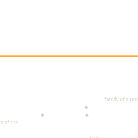
NAD Stewardship
family of sites:
Stewardship Jack
◆
The Mysterious Note
$ufficient Project
◆
StupidMoney TV
◆
Personal Giving Plan
s of the
North American Division of Seventh-day Adventists
Our
PRIVACY POLICY