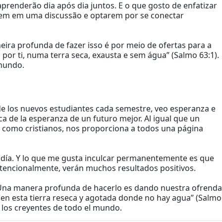
renderão dia após dia juntos. E o que gosto de enfatizar
erem em uma discussão e optarem por se conectar
ira profunda de fazer isso é por meio de ofertas para a
 por ti, numa terra seca, exausta e sem água” (Salmo 63:1).
 mundo.
e los nuevos estudiantes cada semestre, veo esperanza e
a de la esperanza de un futuro mejor. Al igual que un
os como cristianos, nos proporciona a todos una página
as día. Y lo que me gusta inculcar permanentemente es que
 intencionalmente, verán muchos resultados positivos.
e. Una manera profunda de hacerlo es dando nuestra ofrenda
la en esta tierra reseca y agotada donde no hay agua” (Salmo
a los creyentes de todo el mundo.