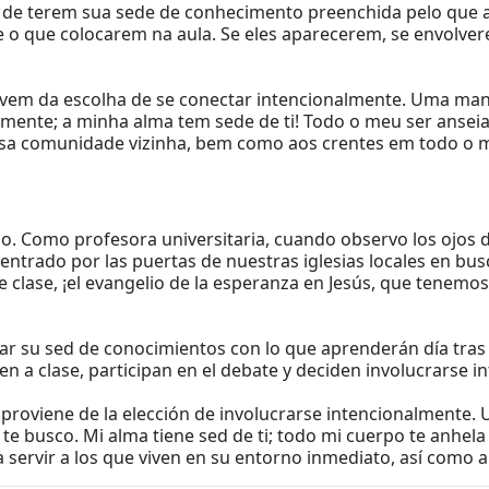
de terem sua sede de conhecimento preenchida pelo que ap
e o que colocarem na aula. Se eles aparecerem, se envolv
 vem da escolha de se conectar intencionalmente. Uma mane
samente; a minha alma tem sede de ti! Todo o meu ser anseia
nossa comunidade vizinha, bem como aos crentes em todo o
 Como profesora universitaria, cuando observo los ojos d
trado por las puertas de nuestras iglesias locales en busc
e clase, ¡el evangelio de la esperanza en Jesús, que tenem
aciar su sed de conocimientos con lo que aprenderán día tr
ten a clase, participan en el debate y deciden involucrarse
al proviene de la elección de involucrarse intencionalment
ón te busco. Mi alma tiene sed de ti; todo mi cuerpo te anhe
ra servir a los que viven en su entorno inmediato, así como 