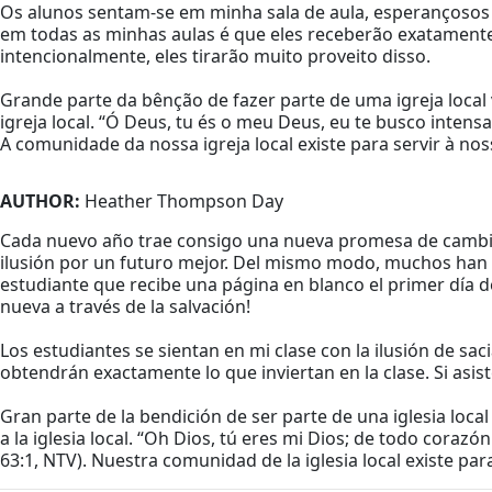
Os alunos sentam-se em minha sala de aula, esperançosos 
em todas as minhas aulas é que eles receberão exatament
intencionalmente, eles tirarão muito proveito disso.
Grande parte da bênção de fazer parte de uma igreja local
igreja local. “Ó Deus, tu és o meu Deus, eu te busco inten
A comunidade da nossa igreja local existe para servir à 
AUTHOR:
Heather Thompson Day
Cada nuevo año trae consigo una nueva promesa de cambio.
ilusión por un futuro mejor. Del mismo modo, muchos han en
estudiante que recibe una página en blanco el primer día d
nueva a través de la salvación!
Los estudiantes se sientan en mi clase con la ilusión de s
obtendrán exactamente lo que inviertan en la clase. Si asis
Gran parte de la bendición de ser parte de una iglesia loc
a la iglesia local. “Oh Dios, tú eres mi Dios; de todo coraz
63:1, NTV). Nuestra comunidad de la iglesia local existe pa