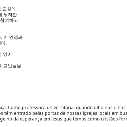
고 교실에
에 투자한
에 참여하고
. 이 연결과
다.
이 없어
세계 교인들을
. Como professora universitária, quando olho nos olhos d
 têm entrado pelas portas de nossas igrejas locais em b
angelho da esperança em Jesus que temos como cristãos for