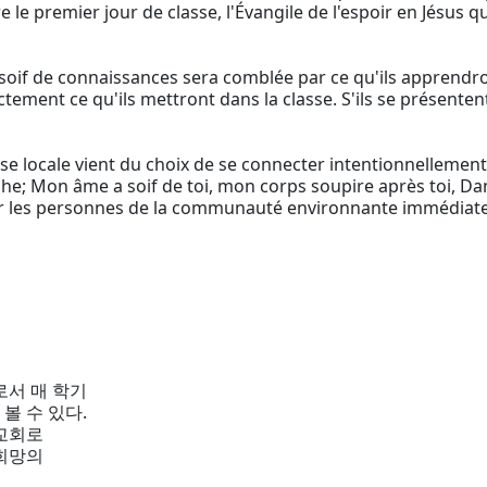
re le premier jour de classe, l'Évangile de l'espoir en Jésu
soif de connaissances sera comblée par ce qu'ils apprendron
tement ce qu'ils mettront dans la classe. S'ils se présenten
e locale vient du choix de se connecter intentionnellement. 
erche; Mon âme a soif de toi, mon corps soupire après toi, D
ir les personnes de la communauté environnante immédiate 
로서 매 학기
볼 수 있다.
 교회로
 희망의