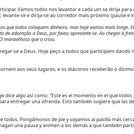
icipar. Vamos todos nos levantar e cada um se dirija par
levante-se e dirija-se ao corredor mais próximo (pause e in
 que todos coloquem dinheiro, mas hoje vamos mais longe. Em 
 de adoração a Deus, por favor, apresente-se. Ao chegar à frente
O maravilhoso que o criou.
tregar-se a Deus. Hoje peço a todos que participem dando 
tornem aos seus lugares, e os diáconos receberão o dízimo 
ge dice algo así como: “Este es el momento en el que todos p
ara entregar una ofrenda. Esto también sugiere que las dem
e todos. Pongámonos de pie y vayamos al pasillo más cerca
(hagan una pausa y animen a los demás a que también parti