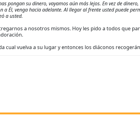
onas pongan su dinero, vayamos aún más lejos. En vez de dinero,
a Él, venga hacia adelante. Al llegar al frente usted puede perma
ó a usted.
tregarnos a nosotros mismos. Hoy les pido a todos que part
adoración.
da cual vuelva a su lugar y entonces los diáconos recogerá