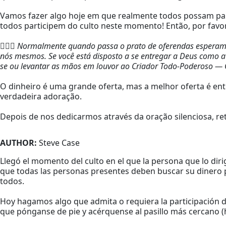
Vamos fazer algo hoje em que realmente todos possam part
todos participem do culto neste momento! Então, por favor, 
🏃🏻‍♂️
Normalmente quando passa o prato de oferendas esperamos
nós mesmos. Se você está disposto a se entregar a Deus como ato
se ou levantar as mãos em louvor ao Criador Todo-Poderoso — 
O dinheiro é uma grande oferta, mas a melhor oferta é en
verdadeira adoração.
Depois de nos dedicarmos através da oração silenciosa, re
AUTHOR:
Steve Case
Llegó el momento del culto en el que la persona que lo diri
que todas las personas presentes deben buscar su dinero p
todos.
Hoy hagamos algo que admita o requiera la participación d
que pónganse de pie y acérquense al pasillo más cercano 