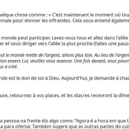
quelque chose comme : « C'est maintenant le moment où tout
nnaie pour donner les offrandes. Cela sous-entend égaleme
onde peut participer. Levez-vous tous et allez dans l'allée 
r et vous diriger vers l'allée la plus proche (faites une paus
ut le monde mette de l'argent, allons plus loin. Au lieu de l'arg
n envers Lui, veuillez vous avancer. Une fois devant, vous pourre
us a créé.
rande est le don de soi à Dieu. Aujourd'hui, je demande à c
se, retournez à vos places, et les diacres recevront la dîme
pessoa na frente diz algo como: “Agora é a hora em que to
ra para ofertar. Também sugere que as outras partes do cul