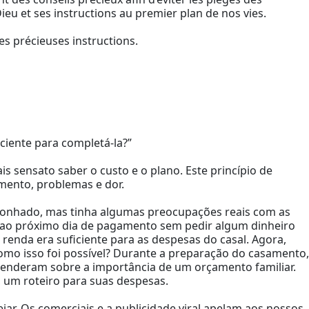
u et ses instructions au premier plan de nos vies.
s précieuses instructions.
iciente para completá-la?”
 sensato saber o custo e o plano. Este princípio de
imento, problemas e dor.
 sonhado, mas tinha algumas preocupações reais com as
va ao próximo dia de pagamento sem pedir algum dinheiro
enda era suficiente para as despesas do casal. Agora,
mo isso foi possível? Durante a preparação do casamento,
aprenderam sobre a importância de um orçamento familiar.
 um roteiro para suas despesas.
r. Os comerciais e a publicidade viral apelam aos nossos