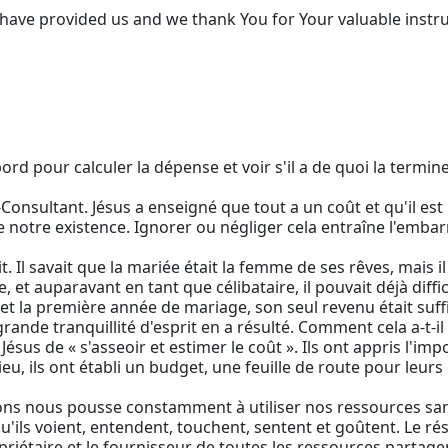
 have provided us and we thank You for Your valuable instru
abord pour calculer la dépense et voir s'il a de quoi la termine
onsultant. Jésus a enseigné que tout a un coût et qu'il est 
e notre existence. Ignorer ou négliger cela entraîne l'embarr
Il savait que la mariée était la femme de ses rêves, mais il
e, et auparavant en tant que célibataire, il pouvait déjà dif
et la première année de mariage, son seul revenu était suf
ande tranquillité d'esprit en a résulté. Comment cela a-t-il
e Jésus de « s'asseoir et estimer le coût ». Ils ont appris l'
Dieu, ils ont établi un budget, une feuille de route pour leur
ons nous pousse constamment à utiliser nos ressources sans r
'ils voient, entendent, touchent, sentent et goûtent. Le r
iétaire et le fournisseur de toutes les ressources partagent