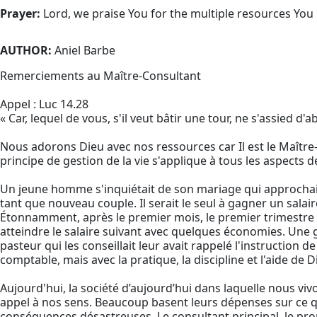
Prayer:
Lord, we praise You for the multiple resources You
AUTHOR:
Aniel Barbe
Remerciements au Maître-Consultant
Appel : Luc 14.28
« Car, lequel de vous, s'il veut bâtir une tour, ne s'assied d'
Nous adorons Dieu avec nos ressources car Il est le Maître-C
principe de gestion de la vie s'applique à tous les aspects d
Un jeune homme s'inquiétait de son mariage qui approchait. 
tant que nouveau couple. Il serait le seul à gagner un salair
Étonnamment, après le premier mois, le premier trimestre 
atteindre le salaire suivant avec quelques économies. Une gr
pasteur qui les conseillait leur avait rappelé l'instruction d
comptable, mais avec la pratique, la discipline et l'aide de 
Aujourd'hui, la société d’aujourd’hui dans laquelle nous viv
appel à nos sens. Beaucoup basent leurs dépenses sur ce qu
conséquences désastreuses. Le consultant principal, le propr