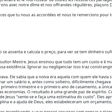
s avec notre dîme et nos offrandes régulières, plaçons Die
rces que tu nous as accordées et nous te remercions pour te
o se assenta e calcula o preço, para ver se tem dinheiro suf
ltor-Mestre. Jesus ensinou que tudo tem um custo e é mais
sa existência. Ignorar ou negligenciar isso traz constrang
va. Ele sabia que a noiva era aquela com quem ele havia
nhar um salário e, antes como solteiro, dificilmente chega
imeiro trimestre e o primeiro ano de casamento, a única r
 economias. O resultado é uma grande paz de espírito. Co
de Jesus “sente-se e faça uma estimativa do custo”. Eles 
plina e a ajuda de Deus, eles estabeleceram um orçamento,
 incentivando a usar nossos recursos sem pensar e planeja