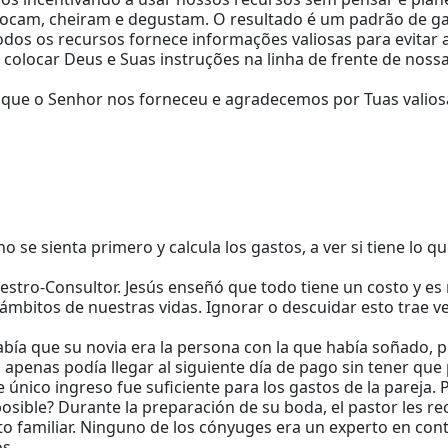
tocam, cheiram e degustam. O resultado é um padrão de g
 todos os recursos fornece informações valiosas para evita
olocar Deus e Suas instruções na linha de frente de nossa
 que o Senhor nos forneceu e agradecemos por Tuas valiosa
 se sienta primero y calcula los gastos, a ver si tiene lo q
stro-Consultor. Jesús enseñó que todo tiene un costo y es
s ámbitos de nuestras vidas. Ignorar o descuidar esto trae 
bía que su novia era la persona con la que había soñado, 
, apenas podía llegar al siguiente día de pago sin tener qu
 único ingreso fue suficiente para los gastos de la pareja.
osible? Durante la preparación de su boda, el pastor les rec
familiar. Ninguno de los cónyuges era un experto en contabi
s.