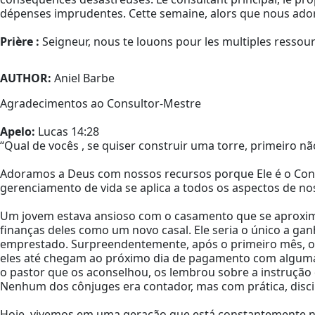
dépenses imprudentes. Cette semaine, alors que nous adoron
Prière :
Seigneur, nous te louons pour les multiples ressou
AUTHOR:
Aniel Barbe
Agradecimentos ao Consultor-Mestre
Apelo:
Lucas 14:28
“Qual de vocês , se quiser construir uma torre, primeiro nã
Adoramos a Deus com nossos recursos porque Ele é o Consu
gerenciamento de vida se aplica a todos os aspectos de nos
Um jovem estava ansioso com o casamento que se aproxima
finanças deles como um novo casal. Ele seria o único a ga
emprestado. Surpreendentemente, após o primeiro mês, o pr
eles até chegam ao próximo dia de pagamento com algumas
o pastor que os aconselhou, os lembrou sobre a instrução 
Nenhum dos cônjuges era contador, mas com prática, disci
Hoje, vivemos em uma geração que está constantemente nos