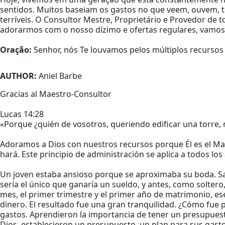
sentidos. Muitos baseiam os gastos no que veem, ouvem, 
terríveis. O Consultor Mestre, Proprietário e Provedor de
adorarmos com o nosso dízimo e ofertas regulares, vamos c
Oração:
Senhor, nós Te louvamos pelos múltiplos recursos
AUTHOR:
Aniel Barbe
Gracias al Maestro-Consultor
Lucas 14:28
«Porque ¿quién de vosotros, queriendo edificar una torre, no
Adoramos a Dios con nuestros recursos porque Él es el Mae
hará. Este principio de administración se aplica a todos lo
Un joven estaba ansioso porque se aproximaba su boda. Sa
sería el único que ganaría un sueldo, y antes, como soltero
mes, el primer trimestre y el primer año de matrimonio, ese
dinero. El resultado fue una gran tranquilidad. ¿Cómo fue p
gastos. Aprendieron la importancia de tener un presupuesto 
Dios, establecieron un presupuesto, un plan para sus gasto