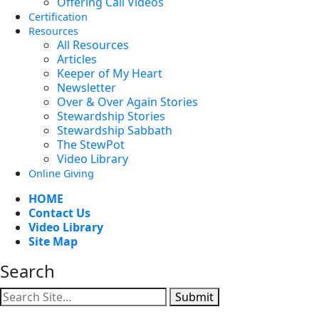
Offering Call Videos
Certification
Resources
All Resources
Articles
Keeper of My Heart
Newsletter
Over & Over Again Stories
Stewardship Stories
Stewardship Sabbath
The StewPot
Video Library
Online Giving
HOME
Contact Us
Video Library
Site Map
Search
Submit
Facebook
YouTube
Instagram
Twitter
Vimeo