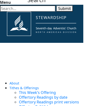
Menu
Submit
About
Tithes & Offerings
This Week’s Offering
Offertory Readings by date
Offertory Readings print versions