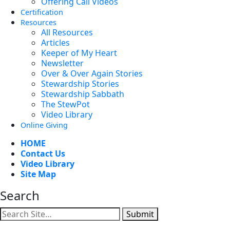
Offering Call Videos
Certification
Resources
All Resources
Articles
Keeper of My Heart
Newsletter
Over & Over Again Stories
Stewardship Stories
Stewardship Sabbath
The StewPot
Video Library
Online Giving
HOME
Contact Us
Video Library
Site Map
Search
Submit
Facebook
YouTube
Instagram
Twitter
Vimeo