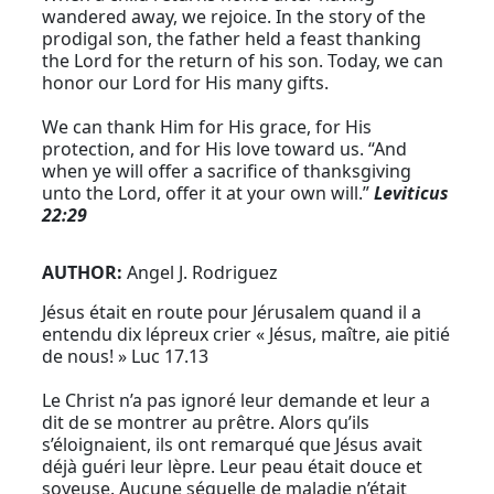
wandered away, we rejoice. In the story of the
prodigal son, the father held a feast thanking
the Lord for the return of his son. Today, we can
honor our Lord for His many gifts.
We can thank Him for His grace, for His
protection, and for His love toward us. “And
when ye will offer a sacrifice of thanksgiving
unto the Lord, offer it at your own will.”
Leviticus
22:29
AUTHOR:
Angel J. Rodriguez
Jésus était en route pour Jérusalem quand il a
entendu dix lépreux crier « Jésus, maître, aie pitié
de nous! » Luc 17.13
Le Christ n’a pas ignoré leur demande et leur a
dit de se montrer au prêtre. Alors qu’ils
s’éloignaient, ils ont remarqué que Jésus avait
déjà guéri leur lèpre. Leur peau était douce et
soyeuse. Aucune séquelle de maladie n’était