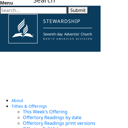
Menu
Submit
About
Tithes & Offerings
This Week’s Offering
Offertory Readings by date
Offertory Readings print versions