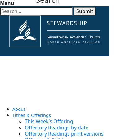
Menu
Submit
About
Tithes & Offerings
This Week’s Offering
Offertory Readings by date
Offertory Readings print versions