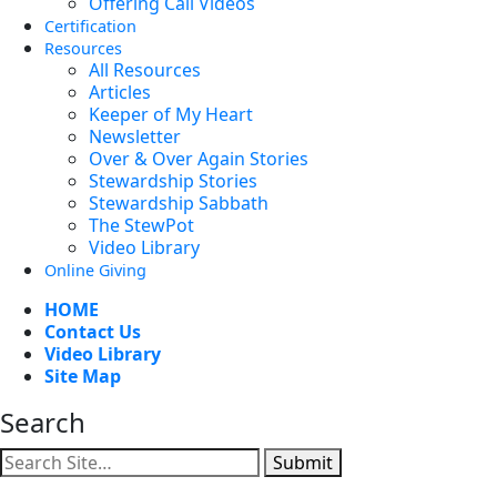
Offering Call Videos
Certification
Resources
All Resources
Articles
Keeper of My Heart
Newsletter
Over & Over Again Stories
Stewardship Stories
Stewardship Sabbath
The StewPot
Video Library
Online Giving
HOME
Contact Us
Video Library
Site Map
Search
Submit
Facebook
YouTube
Instagram
Twitter
Vimeo