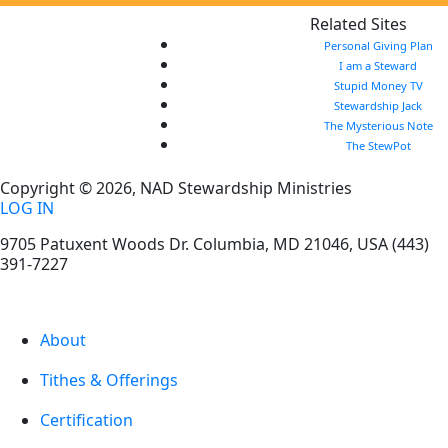
Related Sites
Personal Giving Plan
I am a Steward
Stupid Money TV
Stewardship Jack
The Mysterious Note
The StewPot
Copyright © 2026, NAD Stewardship Ministries
LOG IN
9705 Patuxent Woods Dr.
Columbia
,
MD
21046, USA
(443)
391-7227
About
Tithes & Offerings
Certification