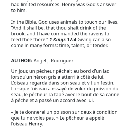
had limited resources. Henry was God’s answer
to him.
In the Bible, God uses animals to touch our lives.
“And it shall be, that thou shalt drink of the
brook; and I have commanded the ravens to
feed thee there.”
1 Kings 17:4
Giving can also
come in many forms: time, talent, or tender.
AUTHOR:
Angel J. Rodriguez
Un jour, un pêcheur pêchait au bord d’un lac
lorsqu’un héron gris a atterri à côté de lui.
L’oiseau regarda dans son seau et vit un festin.
Lorsque l’oiseau a essayé de voler du poisson du
seau, le pêcheur l’a tapé avec le bout de sa canne
à pêche et a passé un accord avec lui.
« Je te donnerai un poisson sur deux à condition
que tu ne voles pas. » Le pêcheur a appelé
l’oiseau Henry.