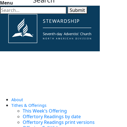
Menu
Submit
About
Tithes & Offerings
This Week’s Offering
Offertory Readings by date
Offertory Readings print versions