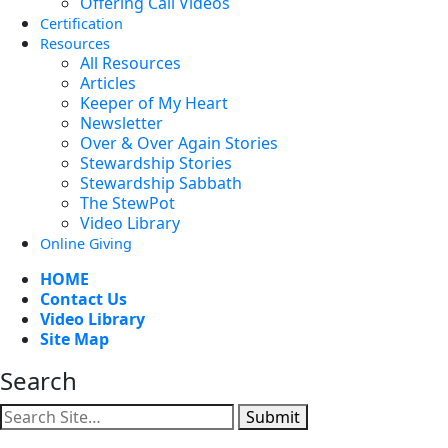
Offering Call Videos
Certification
Resources
All Resources
Articles
Keeper of My Heart
Newsletter
Over & Over Again Stories
Stewardship Stories
Stewardship Sabbath
The StewPot
Video Library
Online Giving
HOME
Contact Us
Video Library
Site Map
Search
Submit
Facebook
YouTube
Instagram
Twitter
Vimeo