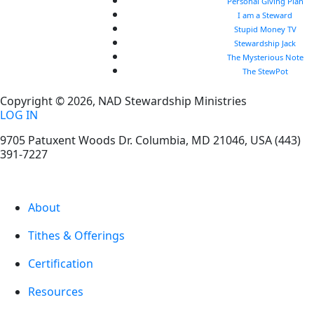
Personal Giving Plan
I am a Steward
Stupid Money TV
Stewardship Jack
The Mysterious Note
The StewPot
Copyright © 2026, NAD Stewardship Ministries
LOG IN
9705 Patuxent Woods Dr.
Columbia
,
MD
21046, USA
(443)
391-7227
About
Tithes & Offerings
Certification
Resources