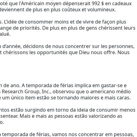
 noté que l'Américain moyen dépenserait 992 $ en cadeaux
s deviennent de plus en plus coûteux et volumineux.
. L’idée de consommer moins et de vivre de façon plus
ange de priorités. De plus en plus de gens chérissent leurs
alué.
 fin d’année, décidons de nous concentrer sur les personnes,
 et chérissons les opportunités que Dieu nous offre. Nous
de ano. A temporada de férias implica em gastar-se e
n Research Group, Inc., observou que o americano médio
e um único item estão se tornando maiores e mais caras.
ntos estão surgindo em torno da ideia de consumir menos
sentear. Mais e mais as pessoas estão valorizando as
o.
 da temporada de férias, vamos nos concentrar em pessoas,