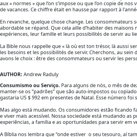
aux « normes » que l’on s’impose ou que l’on copie de nos 
de vacances. Ce chiffre était en hausse par rapport à l'ann
En revanche, quelque chose change. Les consommateurs son
abordable se répand. Que cela aille d’habiter des maisons m
expériences, leur famille et leurs possibilités de servir au l
La Bible nous rappelle que « là où est ton trésor, là aussi 
les besoins et les possibilités de servir. Cherchons, au se
avons le choix : être des consommateurs ou servir les perso
AUTHOR:
Andrew Raduly
Consumismo ou Serviço.
Para alguns de nós, o mês de de
manter-se os “padrões” que são auto-impostos ou copiados
gastaria US $ 992 em presentes de Natal. Esse número foi 
Mas algo está mudando. Os consumidores estão ficando fa
e viver mais acessível. Nossa sociedade está mudando as p
experiências, a família e as oportunidades para servir em 
A Bíblia nos lembra que “onde estiver o seu tesouro, aí t