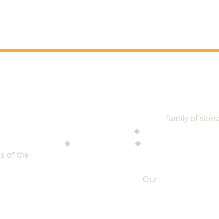
NAD Stewardship
family of sites:
Stewardship Jack
◆
The Mysterious Note
$ufficient Project
◆
StupidMoney TV
◆
Personal Giving Plan
s of the
North American Division of Seventh-day Adventists
Our
PRIVACY POLICY