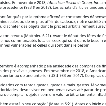
voisins. En novembre 2018,
l'American Research Group, Inc
. a
ée précédente (983 $ en 2017). Les achats d'articles unique
t fatigués par le rythme effréné et constant des dépenses
inuscules ou de ne plus offrir de cadeaux, notre société ch
ieu d'acheter des objets dont le prix est arbitrairement surév
sera ton cœur. » (Matthieu 6.21). Avant le début des fêtes de
in de nos communautés locales, ceux qui sont dans le besoin
nnes vulnérables et celles qui sont dans le besoin.
zembro é acompanhado pela ansiedade das compras de fim 
 dos prováveis ​​Joneses. Em novembro de 2018, o America
superior ao do ano anterior (US $ 983 em 2017). Compras d
tigados com tantos gastos, gastos e mais gastos. Movime
rioridades, desde viver em pequenas casas até parar de pre
vez de comprar objetos com um valor arbitrariamente inflad
ambém estará o seu coração” (Mateus 6:21). Antes do início