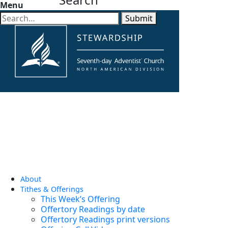
Menu
Submit
About
Tithes & Offerings
This Week’s Offering
Offertory Readings by date
Offertory Readings print versions