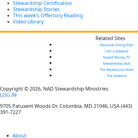
Stewardship Certification
Stewardship Stories
This week’s Offertory Reading
Video Library
Related Sites
Personal Giving Plan
I am a Steward
Stupid Money TV
Stewardship Jack
The Mysterious Note
The StewPot
Copyright © 2026, NAD Stewardship Ministries
LOG IN
9705 Patuxent Woods Dr.
Columbia
,
MD
21046, USA
(443)
391-7227
About