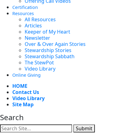
Offering Call Videos
Certification
Resources
All Resources
Articles
Keeper of My Heart
Newsletter
Over & Over Again Stories
Stewardship Stories
Stewardship Sabbath
The StewPot
Video Library
Online Giving
HOME
Contact Us
Video Library
Site Map
Search
Submit
Facebook
YouTube
Instagram
Twitter
Vimeo