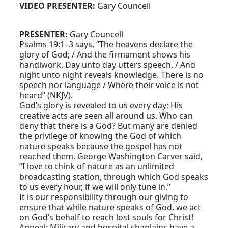
VIDEO PRESENTER:
Gary Councell
PRESENTER:
Gary Councell
Psalms 19:1–3 says, “The heavens declare the
glory of God; / And the firmament shows his
handiwork. Day unto day utters speech, / And
night unto night reveals knowledge. There is no
speech nor language / Where their voice is not
heard” (NKJV).
God’s glory is revealed to us every day; His
creative acts are seen all around us. Who can
deny that there is a God? But many are denied
the privilege of knowing the God of which
nature speaks because the gospel has not
reached them. George Washington Carver said,
“I love to think of nature as an unlimited
broadcasting station, through which God speaks
to us every hour, if we will only tune in.”
It is our responsibility through our giving to
ensure that while nature speaks of God, we act
on God’s behalf to reach lost souls for Christ!
Appeal: Military and hospital chaplains have a