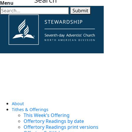
Menu
Submit
About
Tithes & Offerings
This Week’s Offering
Offertory Readings by date
Offertory Readings print versions