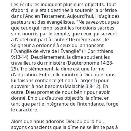
Les Écritures indiquent plusieurs objectifs. Tout
d'abord, elle était destinée à soutenir la prêtrise
dans l'Ancien Testament. Aujourd'hui, il s'agit des
pasteurs et des évangélistes. "Ne savez-vous pas
que ceux qui remplissent les fonctions sacrées
sont nourris par le temple, que ceux qui servent
à l'autel ont part à l'autel? De même aussi, le
Seigneur a ordonné à ceux qui annoncent
l'Évangile de vivre de l'Évangile" (1 Corinthiens
9:13-14). Deuxièmement, la dîme soutient les
travailleurs du ministère (Deutéronome 14:28-
29). Troisièmement, la dîme est une forme
d'adoration. Enfin, elle montre à Dieu que nous
lui faisons confiance (et non à l'argent) pour
subvenir à nos besoins (Malachie 3:8-12). En
outre, Dieu promet de nous bénir pour avoir
donné. En plus d'autres objectifs, la dîme, en
tant que partie intégrante de l'intendance, forge
le caractère.
Alors que nous adorons Dieu aujourd'hui,
soyons conscients que la dîme ne se limite pas à