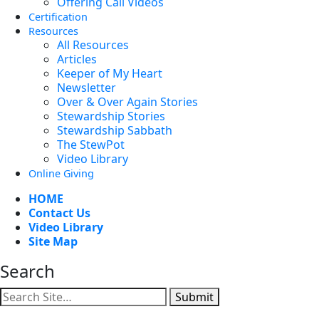
Offering Call Videos
Certification
Resources
All Resources
Articles
Keeper of My Heart
Newsletter
Over & Over Again Stories
Stewardship Stories
Stewardship Sabbath
The StewPot
Video Library
Online Giving
HOME
Contact Us
Video Library
Site Map
Search
Submit
Facebook
YouTube
Instagram
Twitter
Vimeo