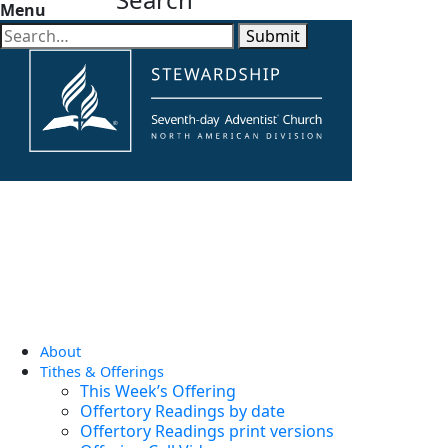
Menu
Submit
About
Tithes & Offerings
This Week’s Offering
Offertory Readings by date
Offertory Readings print versions