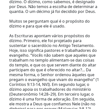
dízimo. O dízimo, como sabemos, é designado
por Deus. Não temos a escolha de determinar a
quantia. O um décimo já foi decidido por Deus.
Muitos se perguntam qual é o propósito do
dízimo e para que ele é usado.
As Escrituras apontam vários propósitos do
dízimo. Primeiro, ele foi projetado para
sustentar o sacerdócio no Antigo Testamento.
Hoje, isso significa pastores e trabalhadores do
evangelho. “Vocês não sabem que aqueles que
trabalham no templo alimentam-se das coisas
do templo, e que os que servem diante do altar
participam do que é oferecido no altar?... Da
mesma forma, o Senhor ordenou àqueles que
pregam o evangelho que vivam do evangelho” (1
Coríntios 9:13-14, NVI). Em segundo lugar, o
dízimo apoia os trabalhadores do ministério
(Deuteronômio 14:28–29). Em terceiro lugar, o
dízimo é uma forma de adoração. Em seguida,
ele mostra a Deus que confiamos Nele (não no
dinheiro) para nos prover (Malaquias 3:8-12).