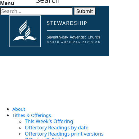
Menu
Submit
About
Tithes & Offerings
This Week’s Offering
Offertory Readings by date
Offertory Readings print versions