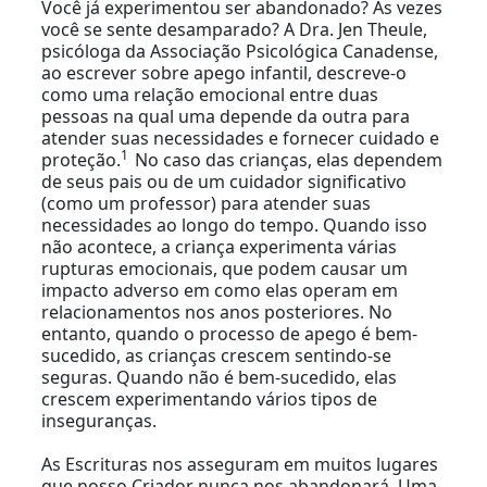
Você já experimentou ser abandonado? Às vezes
você se sente desamparado? A Dra. Jen Theule,
psicóloga da Associação Psicológica Canadense,
ao escrever sobre apego infantil, descreve-o
como uma relação emocional entre duas
pessoas na qual uma depende da outra para
atender suas necessidades e fornecer cuidado e
1
proteção.
No caso das crianças, elas dependem
de seus pais ou de um cuidador significativo
(como um professor) para atender suas
necessidades ao longo do tempo. Quando isso
não acontece, a criança experimenta várias
rupturas emocionais, que podem causar um
impacto adverso em como elas operam em
relacionamentos nos anos posteriores. No
entanto, quando o processo de apego é bem-
sucedido, as crianças crescem sentindo-se
seguras. Quando não é bem-sucedido, elas
crescem experimentando vários tipos de
inseguranças.
As Escrituras nos asseguram em muitos lugares
que nosso Criador nunca nos abandonará. Uma