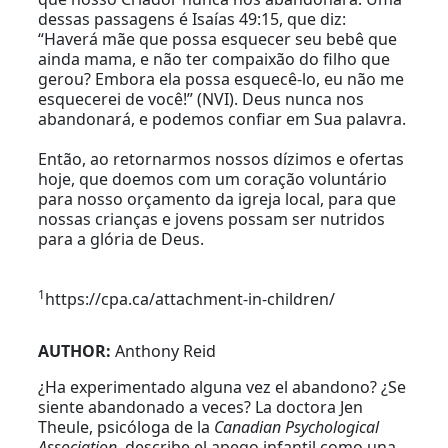
dessas passagens é Isaías 49:15, que diz:
“Haverá mãe que possa esquecer seu bebê que
ainda mama, e não ter compaixão do filho que
gerou? Embora ela possa esquecê-lo, eu não me
esquecerei de você!” (NVI). Deus nunca nos
abandonará, e podemos confiar em Sua palavra.
Então, ao retornarmos nossos dízimos e ofertas
hoje, que doemos com um coração voluntário
para nosso orçamento da igreja local, para que
nossas crianças e jovens possam ser nutridos
para a glória de Deus.
1
https://cpa.ca/attachment-in-children/
AUTHOR:
Anthony Reid
¿Ha experimentado alguna vez el abandono? ¿Se
siente abandonado a veces? La doctora Jen
Theule, psicóloga de la
Canadian Psychological
Association,
describe el apego infantil como una