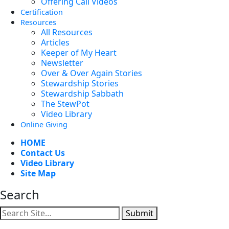
Offering Call Videos
Certification
Resources
All Resources
Articles
Keeper of My Heart
Newsletter
Over & Over Again Stories
Stewardship Stories
Stewardship Sabbath
The StewPot
Video Library
Online Giving
HOME
Contact Us
Video Library
Site Map
Search
Submit
Facebook
YouTube
Instagram
Twitter
Vimeo