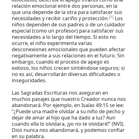
relación emocional entre dos personas, en la
que una depende de la otra para satisfacer sus
[1]
necesidades y recibir cariño y protección.
Los
niños dependen de sus padres o de un cuidador
especial (como un profesor) para satisfacer sus
necesidades a lo largo del tiempo. Si esto no
ocurre, el niño experimenta varias
desconexiones emocionales que pueden afectar
negativamente a sus relaciones en el futuro. Sin
embargo, cuando el proceso de apego es
exitoso, los niños crecen sintiéndose seguros; si
no es así, desarrollarán diversas dificultades o
inseguridades.
Las Sagradas Escrituras nos aseguran en
muchos pasajes que nuestro Creador nunca nos
abandonará. Por ejemplo, en Isaías 49:15 se lee:
“¿Puede una madre olvidar a su niño de pecho y
dejar de amar al hijo que ha dado a luz? Aun
cuando ella lo olvidara, ¡yo no te olvidaré!” (NVI).
Dios nunca nos abandonará, y podemos confiar
en su palabra.