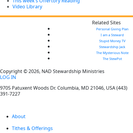
This week’s Offertory Reading
Video Library
Related Sites
Personal Giving Plan
I am a Steward
Stupid Money TV
Stewardship Jack
The Mysterious Note
The StewPot
Copyright © 2026, NAD Stewardship Ministries
LOG IN
9705 Patuxent Woods Dr.
Columbia
,
MD
21046, USA
(443)
391-7227
About
Tithes & Offerings