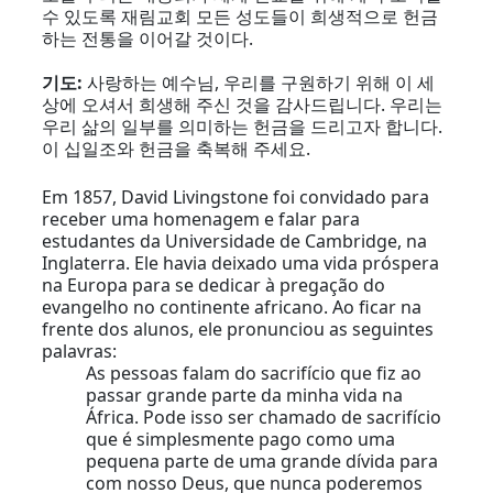
수 있도록 재림교회 모든 성도들이 희생적으로 헌금
하는 전통을 이어갈 것이다.
기도
:
사랑하는 예수님, 우리를 구원하기 위해 이 세
상에 오셔서 희생해 주신 것을 감사드립니다. 우리는
우리 삶의 일부를 의미하는 헌금을 드리고자 합니다.
이 십일조와 헌금을 축복해 주세요.
Em 1857, David Livingstone foi convidado para
receber uma homenagem e falar para
estudantes da Universidade de Cambridge, na
Inglaterra. Ele havia deixado uma vida próspera
na Europa para se dedicar à pregação do
evangelho no continente africano. Ao ficar na
frente dos alunos, ele pronunciou as seguintes
palavras:
As pessoas falam do sacrifício que fiz ao
passar grande parte da minha vida na
África. Pode isso ser chamado de sacrifício
que é simplesmente pago como uma
pequena parte de uma grande dívida para
com nosso Deus, que nunca poderemos