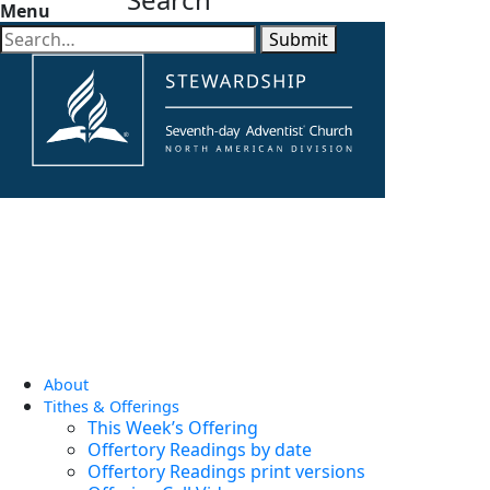
Menu
Submit
About
Tithes & Offerings
This Week’s Offering
Offertory Readings by date
Offertory Readings print versions