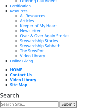
Offering Call Videos
Certification
Resources
All Resources
Articles
Keeper of My Heart
Newsletter
Over & Over Again Stories
Stewardship Stories
Stewardship Sabbath
The StewPot
Video Library
Online Giving
HOME
Contact Us
Video Library
Site Map
Search
Submit
Facebook
YouTube
Instagram
Twitter
Vimeo