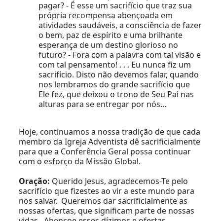
pagar? - É esse um sacrifício que traz sua
própria recompensa abençoada em
atividades saudáveis, a consciência de fazer
o bem, paz de espírito e uma brilhante
esperança de um destino glorioso no
futuro? - Fora com a palavra com tal visão e
com tal pensamento! . . . Eu nunca fiz um
sacrifício. Disto não devemos falar, quando
nos lembramos do grande sacrifício que
Ele fez, que deixou o trono de Seu Pai nas
alturas para se entregar por nós…
Hoje, continuamos a nossa tradição de que cada
membro da Igreja Adventista dê sacrificialmente
para que a Conferência Geral possa continuar
com o esforço da Missão Global.
Oração:
Querido Jesus, agradecemos-Te pelo
sacrifício que fizestes ao vir a este mundo para
nos salvar. Queremos dar sacrificialmente as
nossas ofertas, que significam parte de nossas
vidas. Abençoe esses dízimos e ofertas.