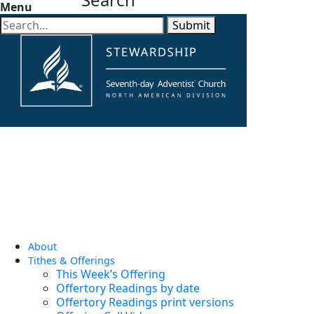
Menu
Submit
About
Tithes & Offerings
This Week’s Offering
Offertory Readings by date
Offertory Readings print versions