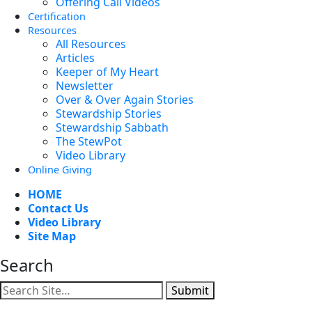
Offering Call Videos
Certification
Resources
All Resources
Articles
Keeper of My Heart
Newsletter
Over & Over Again Stories
Stewardship Stories
Stewardship Sabbath
The StewPot
Video Library
Online Giving
HOME
Contact Us
Video Library
Site Map
Search
Submit
Facebook
YouTube
Instagram
Twitter
Vimeo