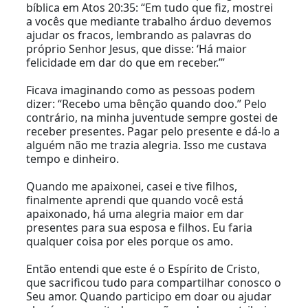
bíblica em Atos 20:35: “Em tudo que fiz, mostrei
a vocês que mediante trabalho árduo devemos
ajudar os fracos, lembrando as palavras do
próprio Senhor Jesus, que disse: ‘Há maior
felicidade em dar do que em receber.’”
Ficava imaginando como as pessoas podem
dizer: “Recebo uma bênção quando doo.” Pelo
contrário, na minha juventude sempre gostei de
receber presentes. Pagar pelo presente e dá-lo a
alguém não me trazia alegria. Isso me custava
tempo e dinheiro.
Quando me apaixonei, casei e tive filhos,
finalmente aprendi que quando você está
apaixonado, há uma alegria maior em dar
presentes para sua esposa e filhos. Eu faria
qualquer coisa por eles porque os amo.
Então entendi que este é o Espírito de Cristo,
que sacrificou tudo para compartilhar conosco o
Seu amor. Quando participo em doar ou ajudar