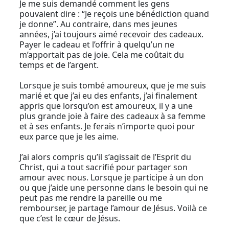
Je me suis demandé comment les gens
pouvaient dire : “Je reçois une bénédiction quand
je donne”. Au contraire, dans mes jeunes
années, j’ai toujours aimé recevoir des cadeaux.
Payer le cadeau et l’offrir à quelqu’un ne
m’apportait pas de joie. Cela me coûtait du
temps et de l’argent.
Lorsque je suis tombé amoureux, que je me suis
marié et que j’ai eu des enfants, j’ai finalement
appris que lorsqu’on est amoureux, il y a une
plus grande joie à faire des cadeaux à sa femme
et à ses enfants. Je ferais n’importe quoi pour
eux parce que je les aime.
J’ai alors compris qu’il s’agissait de l’Esprit du
Christ, qui a tout sacrifié pour partager son
amour avec nous. Lorsque je participe à un don
ou que j’aide une personne dans le besoin qui ne
peut pas me rendre la pareille ou me
rembourser, je partage l’amour de Jésus. Voilà ce
que c’est le cœur de Jésus.