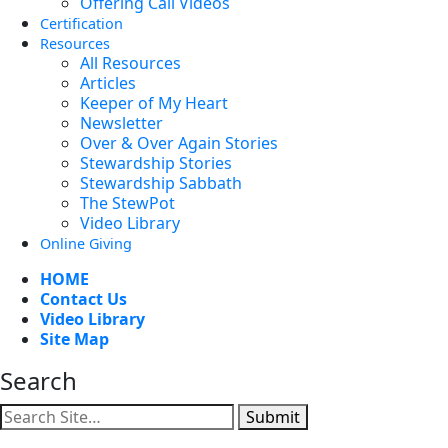
Offering Call Videos
Certification
Resources
All Resources
Articles
Keeper of My Heart
Newsletter
Over & Over Again Stories
Stewardship Stories
Stewardship Sabbath
The StewPot
Video Library
Online Giving
HOME
Contact Us
Video Library
Site Map
Search
Submit
Facebook
YouTube
Instagram
Twitter
Vimeo