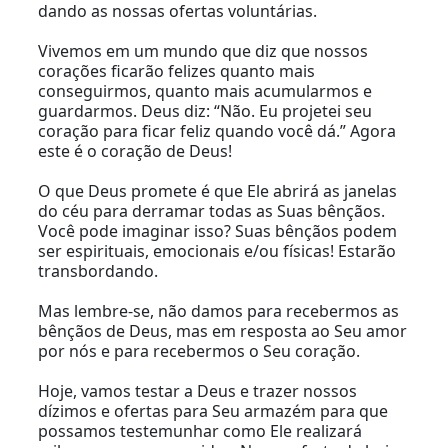
dando as nossas ofertas voluntárias.
Vivemos em um mundo que diz que nossos
corações ficarão felizes quanto mais
conseguirmos, quanto mais acumularmos e
guardarmos. Deus diz: “Não. Eu projetei seu
coração para ficar feliz quando você dá.” Agora
este é o coração de Deus!
O que Deus promete é que Ele abrirá as janelas
do céu para derramar todas as Suas bênçãos.
Você pode imaginar isso? Suas bênçãos podem
ser espirituais, emocionais e/ou físicas! Estarão
transbordando.
Mas lembre-se, não damos para recebermos as
bênçãos de Deus, mas em resposta ao Seu amor
por nós e para recebermos o Seu coração.
Hoje, vamos testar a Deus e trazer nossos
dízimos e ofertas para Seu armazém para que
possamos testemunhar como Ele realizará