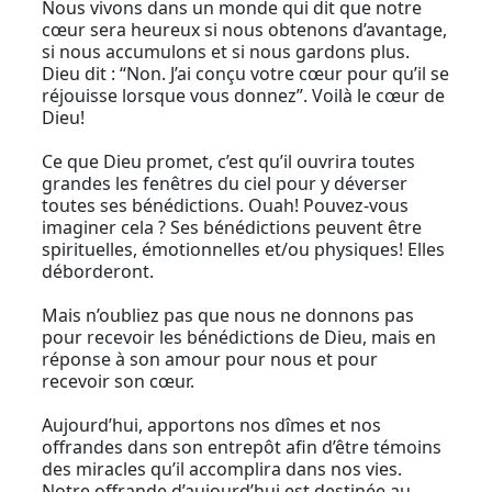
Nous vivons dans un monde qui dit que notre
cœur sera heureux si nous obtenons d’avantage,
si nous accumulons et si nous gardons plus.
Dieu dit : “Non. J’ai conçu votre cœur pour qu’il se
réjouisse lorsque vous donnez”. Voilà le cœur de
Dieu!
Ce que Dieu promet, c’est qu’il ouvrira toutes
grandes les fenêtres du ciel pour y déverser
toutes ses bénédictions. Ouah! Pouvez-vous
imaginer cela ? Ses bénédictions peuvent être
spirituelles, émotionnelles et/ou physiques! Elles
déborderont.
Mais n’oubliez pas que nous ne donnons pas
pour recevoir les bénédictions de Dieu, mais en
réponse à son amour pour nous et pour
recevoir son cœur.
Aujourd’hui, apportons nos dîmes et nos
offrandes dans son entrepôt afin d’être témoins
des miracles qu’il accomplira dans nos vies.
Notre offrande d’aujourd’hui est destinée au