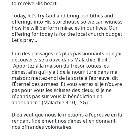
to receive His heart.
Today, let’s try God and bring our tithes and
offerings into His storehouse so we can witness
how He will perform miracles in our lives. Our
offering for today is for the local church budget.
Let’s pray…
L’un des passages les plus passionnants que j’ai
découverts se trouve dans Malachie. Il dit :
“Apportez à la maison du trésor toutes les
dîmes, afin qu’il y ait de la nourriture dans ma
maison; mettez-moi de la sorte à l’épreuve, dit
l’Éternel des armées. Et vous verrez si je n’ouvre
pas pour vous les écluses des cieux, si je ne
répands pas sur vous la bénédiction en
abondance.” (Malachie 3:10, LSG).
Dieu veut que nous le mettions à l’épreuve en lui
rendant fidèlement nos dîmes et en donnant
nos offrandes volontaires.