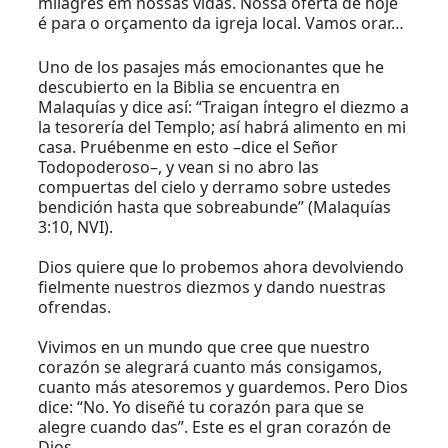
milagres em nossas vidas. Nossa oferta de hoje
é para o orçamento da igreja local. Vamos orar…
Uno de los pasajes más emocionantes que he
descubierto en la Biblia se encuentra en
Malaquías y dice así: “Traigan íntegro el diezmo a
la tesorería del Templo; así habrá alimento en mi
casa. Pruébenme en esto –dice el Señor
Todopoderoso–, y vean si no abro las
compuertas del cielo y derramo sobre ustedes
bendición hasta que sobreabunde” (Malaquías
3:10, NVI).
Dios quiere que lo probemos ahora devolviendo
fielmente nuestros diezmos y dando nuestras
ofrendas.
Vivimos en un mundo que cree que nuestro
corazón se alegrará cuanto más consigamos,
cuanto más atesoremos y guardemos. Pero Dios
dice: “No. Yo diseñé tu corazón para que se
alegre cuando das”. Este es el gran corazón de
Dios.