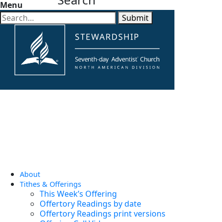
Menu
Submit
About
Tithes & Offerings
This Week’s Offering
Offertory Readings by date
Offertory Readings print versions