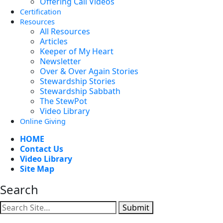
Offering Call Videos
Certification
Resources
All Resources
Articles
Keeper of My Heart
Newsletter
Over & Over Again Stories
Stewardship Stories
Stewardship Sabbath
The StewPot
Video Library
Online Giving
HOME
Contact Us
Video Library
Site Map
Search
Submit
Facebook
YouTube
Instagram
Twitter
Vimeo