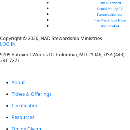
I am a Steward
Stupid Money TV
Stewardship Jack
The Mysterious Note
The StewPot
Copyright © 2026, NAD Stewardship Ministries
LOG IN
9705 Patuxent Woods Dr.
Columbia
,
MD
21046, USA
(443)
391-7227
About
Tithes & Offerings
Certification
Resources
Online Giving