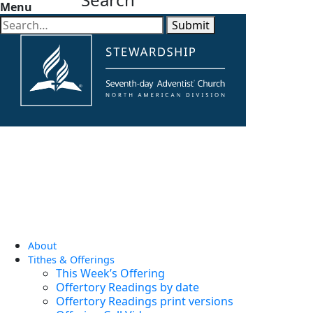
Menu
Submit
About
Tithes & Offerings
This Week’s Offering
Offertory Readings by date
Offertory Readings print versions