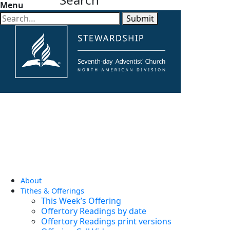
Menu
Submit
About
Tithes & Offerings
This Week’s Offering
Offertory Readings by date
Offertory Readings print versions