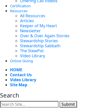
Offering Call Videos
Certification
Resources
All Resources
Articles
Keeper of My Heart
Newsletter
Over & Over Again Stories
Stewardship Stories
Stewardship Sabbath
The StewPot
Video Library
Online Giving
HOME
Contact Us
Video Library
Site Map
Search
Submit
Facebook
YouTube
Instagram
Twitter
Vimeo