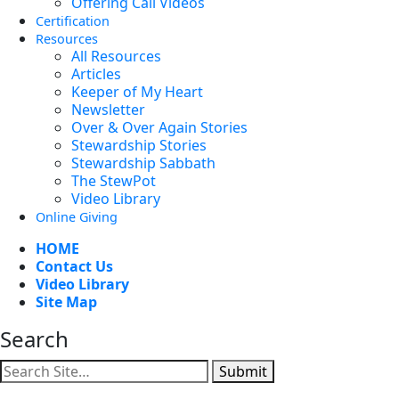
Offering Call Videos
Certification
Resources
All Resources
Articles
Keeper of My Heart
Newsletter
Over & Over Again Stories
Stewardship Stories
Stewardship Sabbath
The StewPot
Video Library
Online Giving
HOME
Contact Us
Video Library
Site Map
Search
Submit
Facebook
YouTube
Instagram
Twitter
Vimeo