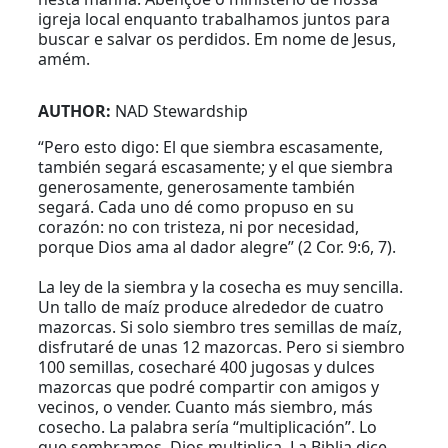
igreja local enquanto trabalhamos juntos para
buscar e salvar os perdidos. Em nome de Jesus,
amém.
AUTHOR:
NAD Stewardship
“Pero esto digo: El que siembra escasamente,
también segará escasamente; y el que siembra
generosamente, generosamente también
segará. Cada uno dé como propuso en su
corazón: no con tristeza, ni por necesidad,
porque Dios ama al dador alegre” (2 Cor. 9:6, 7).
La ley de la siembra y la cosecha es muy sencilla.
Un tallo de maíz produce alrededor de cuatro
mazorcas. Si solo siembro tres semillas de maíz,
disfrutaré de unas 12 mazorcas. Pero si siembro
100 semillas, cosecharé 400 jugosas y dulces
mazorcas que podré compartir con amigos y
vecinos, o vender. Cuanto más siembro, más
cosecho. La palabra sería “multiplicación”. Lo
que sembramos, Dios multiplica. La Biblia dice