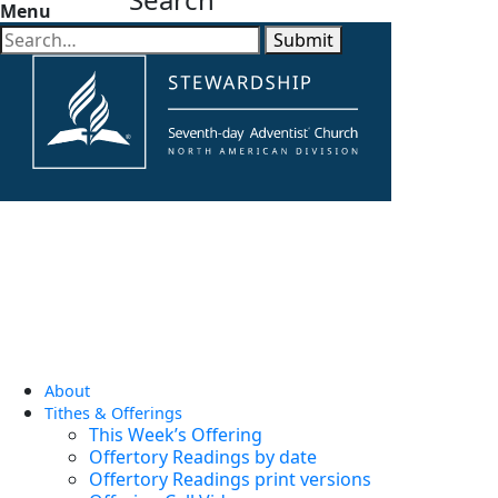
Menu
Submit
About
Tithes & Offerings
This Week’s Offering
Offertory Readings by date
Offertory Readings print versions