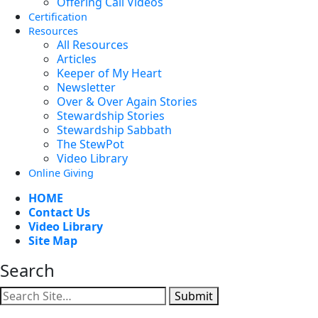
Offering Call Videos
Certification
Resources
All Resources
Articles
Keeper of My Heart
Newsletter
Over & Over Again Stories
Stewardship Stories
Stewardship Sabbath
The StewPot
Video Library
Online Giving
HOME
Contact Us
Video Library
Site Map
Search
Submit
Facebook
YouTube
Instagram
Twitter
Vimeo