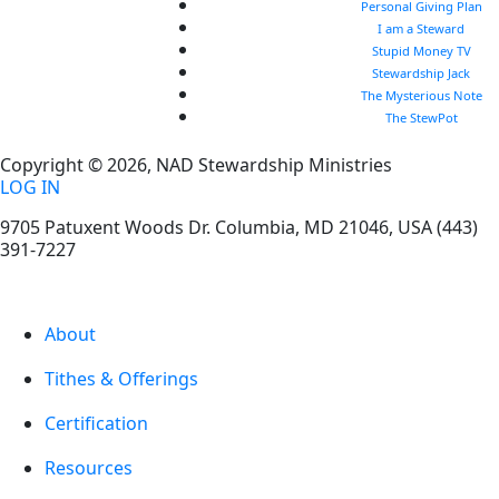
Personal Giving Plan
I am a Steward
Stupid Money TV
Stewardship Jack
The Mysterious Note
The StewPot
Copyright © 2026, NAD Stewardship Ministries
LOG IN
9705 Patuxent Woods Dr.
Columbia
,
MD
21046, USA
(443)
391-7227
About
Tithes & Offerings
Certification
Resources