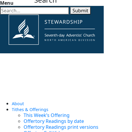
Menu
Submit
About
Tithes & Offerings
This Week’s Offering
Offertory Readings by date
Offertory Readings print versions