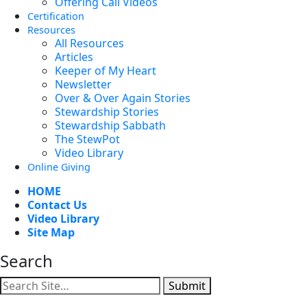
Offering Call Videos
Certification
Resources
All Resources
Articles
Keeper of My Heart
Newsletter
Over & Over Again Stories
Stewardship Stories
Stewardship Sabbath
The StewPot
Video Library
Online Giving
HOME
Contact Us
Video Library
Site Map
Search
Submit
Facebook
YouTube
Instagram
Twitter
Vimeo