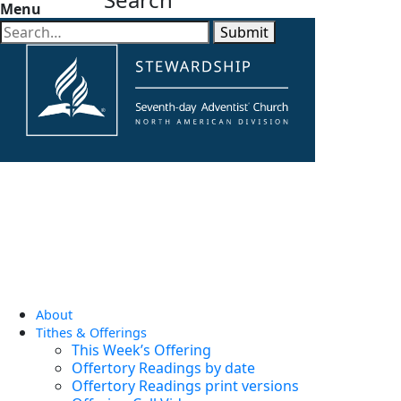
Menu
Submit
About
Tithes & Offerings
This Week’s Offering
Offertory Readings by date
Offertory Readings print versions