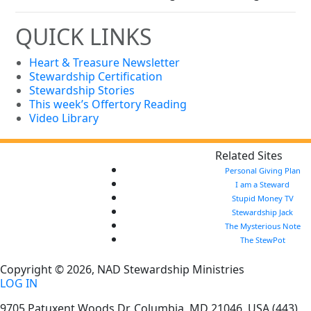
QUICK LINKS
Heart & Treasure Newsletter
Stewardship Certification
Stewardship Stories
This week’s Offertory Reading
Video Library
Related Sites
Personal Giving Plan
I am a Steward
Stupid Money TV
Stewardship Jack
The Mysterious Note
The StewPot
Copyright © 2026, NAD Stewardship Ministries
LOG IN
9705 Patuxent Woods Dr.
Columbia
,
MD
21046, USA
(443)