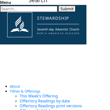
Menu
Submit
About
Tithes & Offerings
This Week’s Offering
Offertory Readings by date
Offertory Readings print versions