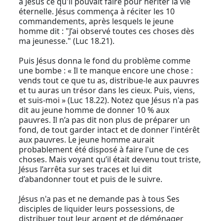
à Jésus ce qu'il pouvait faire pour hériter la vie
éternelle. Jésus commença à réciter les 10
commandements, après lesquels le jeune
homme dit : "J’ai observé toutes ces choses dès
ma jeunesse." (Luc 18.21).
Puis Jésus donna le fond du problème comme
une bombe : « Il te manque encore une chose :
vends tout ce que tu as, distribue-le aux pauvres
et tu auras un trésor dans les cieux. Puis, viens,
et suis-moi » (Luc 18.22). Notez que Jésus n'a pas
dit au jeune homme de donner 10 % aux
pauvres. Il n’a pas dit non plus de préparer un
fond, de tout garder intact et de donner l'intérêt
aux pauvres. Le jeune homme aurait
probablement été disposé à faire l'une de ces
choses. Mais voyant qu’il était devenu tout triste,
Jésus l’arrêta sur ses traces et lui dit
d’abandonner tout et puis de le suivre.
Jésus n'a pas et ne demande pas à tous Ses
disciples de liquider leurs possessions, de
distribuer tout leur argent et de déménager