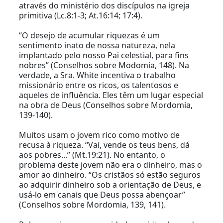
através do ministério dos discípulos na igreja
primitiva (Lc.8:1-3; At.16:14; 17:4).
“O desejo de acumular riquezas é um
sentimento inato de nossa natureza, nela
implantado pelo nosso Pai celestial, para fins
nobres” (Conselhos sobre Modomia, 148). Na
verdade, a Sra. White incentiva o trabalho
missionário entre os ricos, os talentosos e
aqueles de influência. Eles têm um lugar especial
na obra de Deus (Conselhos sobre Mordomia,
139-140).
Muitos usam o jovem rico como motivo de
recusa à riqueza. “Vai, vende os teus bens, dá
aos pobres...” (Mt.19:21). No entanto, o
problema deste jovem não era o dinheiro, mas o
amor ao dinheiro. “Os cristãos só estão seguros
ao adquirir dinheiro sob a orientação de Deus, e
usá-lo em canais que Deus possa abençoar”
(Conselhos sobre Mordomia, 139, 141).