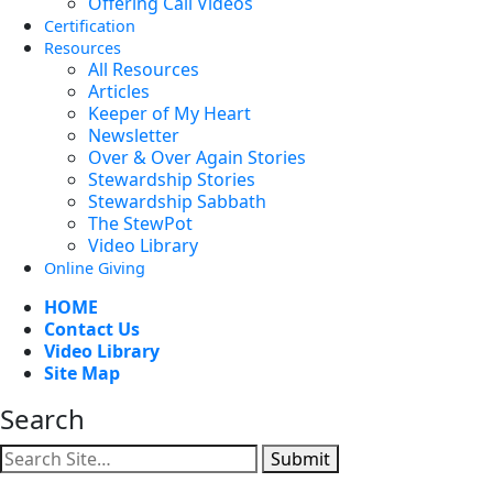
Offering Call Videos
Certification
Resources
All Resources
Articles
Keeper of My Heart
Newsletter
Over & Over Again Stories
Stewardship Stories
Stewardship Sabbath
The StewPot
Video Library
Online Giving
HOME
Contact Us
Video Library
Site Map
Search
Submit
Facebook
YouTube
Instagram
Twitter
Vimeo