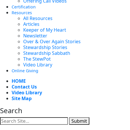
Offering Call Videos
Certification
Resources
All Resources
Articles
Keeper of My Heart
Newsletter
Over & Over Again Stories
Stewardship Stories
Stewardship Sabbath
The StewPot
Video Library
Online Giving
HOME
Contact Us
Video Library
Site Map
Search
Submit
Facebook
YouTube
Instagram
Twitter
Vimeo