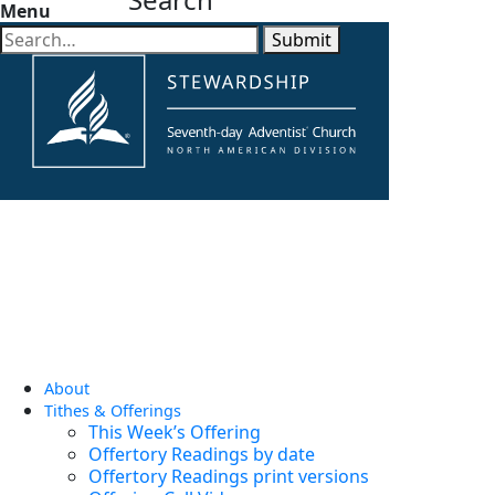
Menu
Submit
About
Tithes & Offerings
This Week’s Offering
Offertory Readings by date
Offertory Readings print versions