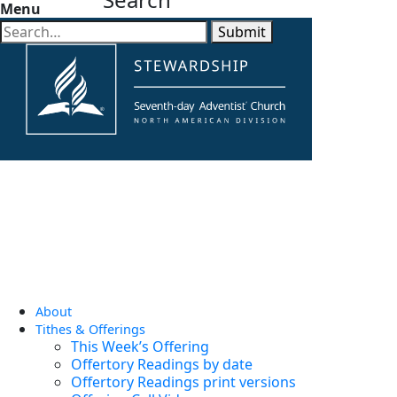
Menu
Submit
About
Tithes & Offerings
This Week’s Offering
Offertory Readings by date
Offertory Readings print versions