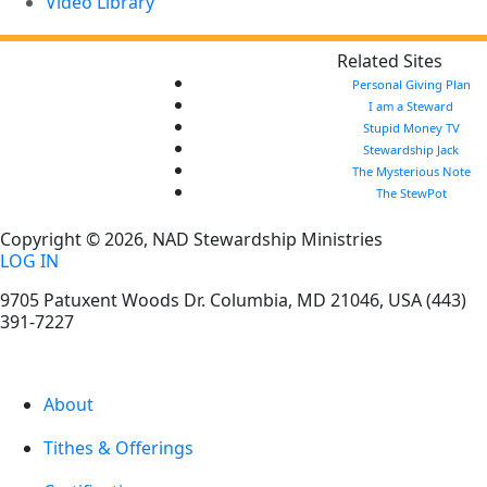
Video Library
Related Sites
Personal Giving Plan
I am a Steward
Stupid Money TV
Stewardship Jack
The Mysterious Note
The StewPot
Copyright © 2026, NAD Stewardship Ministries
LOG IN
9705 Patuxent Woods Dr.
Columbia
,
MD
21046, USA
(443)
391-7227
About
Tithes & Offerings