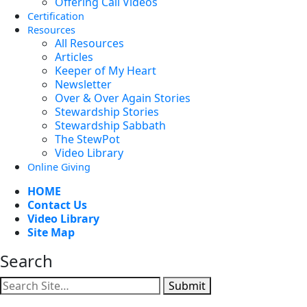
Offering Call Videos
Certification
Resources
All Resources
Articles
Keeper of My Heart
Newsletter
Over & Over Again Stories
Stewardship Stories
Stewardship Sabbath
The StewPot
Video Library
Online Giving
HOME
Contact Us
Video Library
Site Map
Search
Submit
Facebook
YouTube
Instagram
Twitter
Vimeo