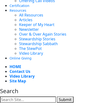
Offering Call Videos
Certification
Resources
All Resources
Articles
Keeper of My Heart
Newsletter
Over & Over Again Stories
Stewardship Stories
Stewardship Sabbath
The StewPot
Video Library
Online Giving
HOME
Contact Us
Video Library
Site Map
Search
Submit
Facebook
YouTube
Instagram
Twitter
Vimeo