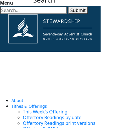
Menu
Submit
About
Tithes & Offerings
This Week’s Offering
Offertory Readings by date
Offertory Readings print versions